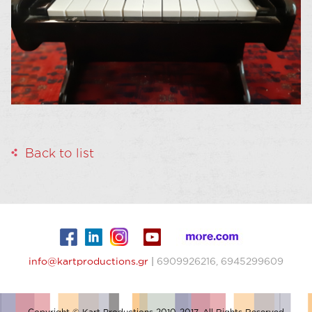
Back to list
info@kartproductions.gr
|
6909926216, 6945299609
Copyright © Kart Productions 2010-2017, All Rights Reserved